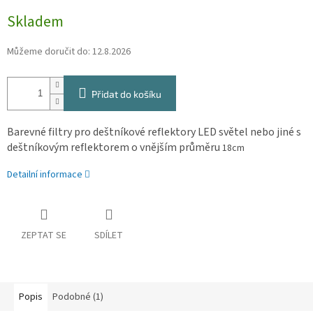
Měrná
Skladem
cena:
Můžeme doručit do:
12.8.2026
Přidat do košíku
Barevné filtry pro deštníkové reflektory LED světel nebo jiné s
deštníkovým reflektorem o vnějším průměru
18cm
Detailní informace
ZEPTAT SE
SDÍLET
Popis
Podobné (1)