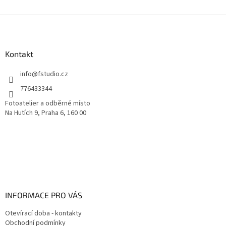
Z
á
p
a
Kontakt
t
í
info
@
fstudio.cz
776433344
Fotoatelier a odběrné místo
Na Hutích 9, Praha 6, 160 00
INFORMACE PRO VÁS
Otevírací doba - kontakty
Obchodní podmínky