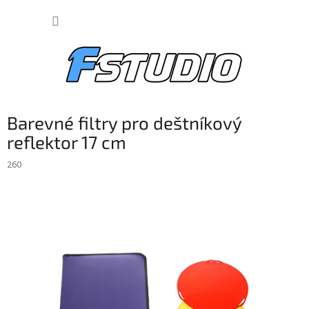
Přejít
NÁKUP
na
obsah
KOŠÍK
Barevné filtry pro deštníkový
reflektor 17 cm
260