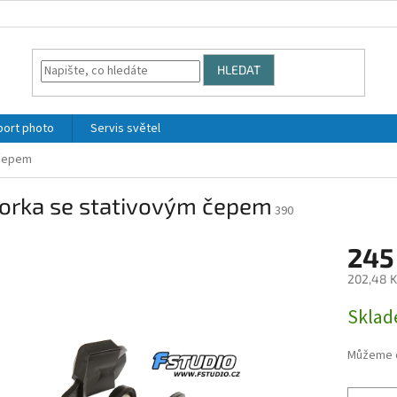
HLEDAT
port photo
Servis světel
 čepem
vorka se stativovým čepem
390
245
202,48 K
Měrná
Skla
cena:
Můžeme d