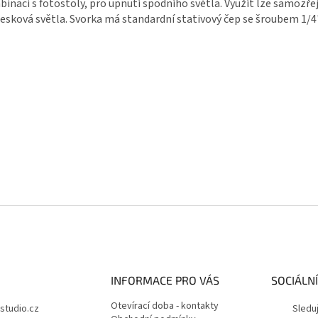
inaci s fotostoly, pro upnutí spodního světla. Využít lze samozřej
esková světla. Svorka má standardní stativový čep se šroubem 1/4"
INFORMACE PRO VÁS
SOCIÁLNÍ
Otevírací doba - kontakty
fstudio.cz
Sledu