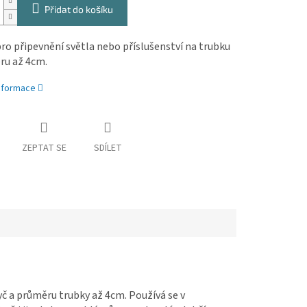
Přidat do košíku
ro připevnění světla nebo příslušenství na trubku
ru až 4cm.
informace
ZEPTAT SE
SDÍLET
yč a průměru trubky až 4cm. Používá se v