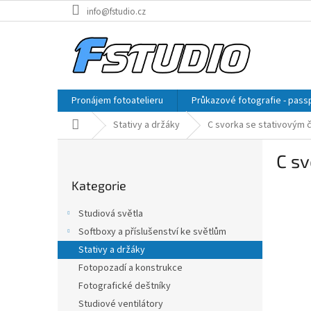
Přejít
info@fstudio.cz
na
obsah
Pronájem fotoatelieru
Průkazové fotografie - pass
Domů
Stativy a držáky
C svorka se stativovým
P
C s
o
Přeskočit
s
Kategorie
kategorie
t
r
Studiová světla
a
Softboxy a příslušenství ke světlům
n
Stativy a držáky
n
í
Fotopozadí a konstrukce
p
Fotografické deštníky
a
Studiové ventilátory