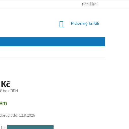
Přihlášení
NÁKUPNÍ
Prázdný košík
KOŠÍK
 Kč
č bez DPH
dem
oručit do:
12.8.2026