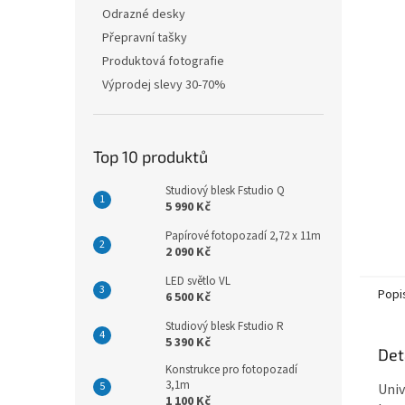
n
Odrazné desky
e
Přepravní tašky
l
Produktová fotografie
Výprodej slevy 30-70%
Top 10 produktů
Studiový blesk Fstudio Q
5 990 Kč
Papírové fotopozadí 2,72 x 11m
2 090 Kč
LED světlo VL
Popi
6 500 Kč
Studiový blesk Fstudio R
5 390 Kč
Det
Konstrukce pro fotopozadí
3,1m
Univ
1 100 Kč