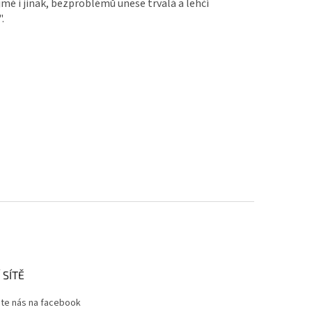
mě i jinak, bezproblémů unese trvalá a lehčí
.
 SÍTĚ
jte nás na facebook