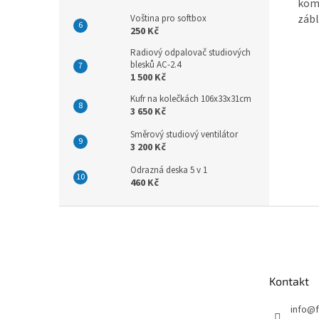
komb
zábl
Voština pro softbox
250 Kč
Radiový odpalovač studiových
blesků AC-2.4
1 500 Kč
Kufr na kolečkách 106x33x31cm
3 650 Kč
Směrový studiový ventilátor
3 200 Kč
Odrazná deska 5 v 1
460 Kč
Z
á
p
a
t
Kontakt
í
info
@