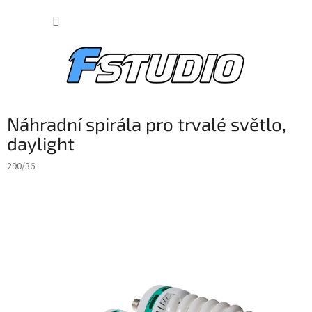
Přejít
NÁKUP
na
obsah
KOŠÍK
Náhradní spirála pro trvalé světlo,
daylight
290/36