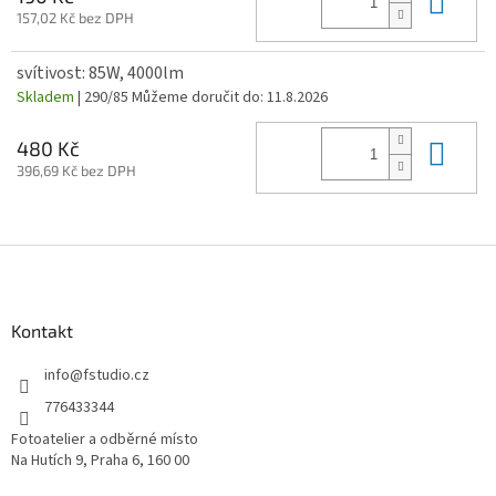
157,02 Kč bez DPH
svítivost: 85W, 4000lm
Skladem
| 290/85
Můžeme doručit do:
11.8.2026
Do 
480 Kč
396,69 Kč bez DPH
Z
á
p
a
Kontakt
t
í
info
@
fstudio.cz
776433344
Fotoatelier a odběrné místo
Na Hutích 9, Praha 6, 160 00