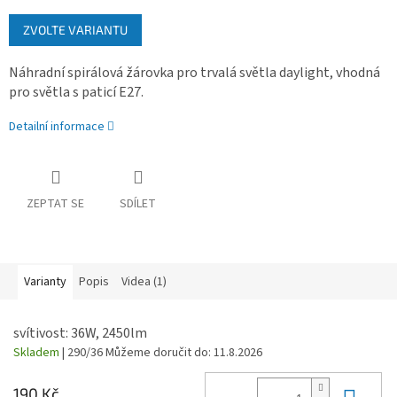
Měrná
ZVOLTE VARIANTU
cena:
Náhradní spirálová žárovka pro trvalá světla daylight, vhodná
pro světla s paticí E27.
Detailní informace
ZEPTAT SE
SDÍLET
Varianty
Popis
Videa (1)
svítivost: 36W, 2450lm
Skladem
| 290/36
Můžeme doručit do:
11.8.2026
Do 
190 Kč