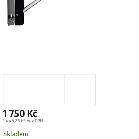
1 750 Kč
1 446,28 Kč bez DPH
Měrná
Skladem
cena: