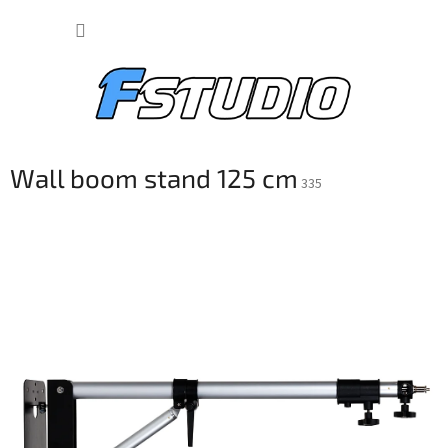
Přejít
NÁKUP
na
obsah
KOŠÍK
Wall boom stand 125 cm
335