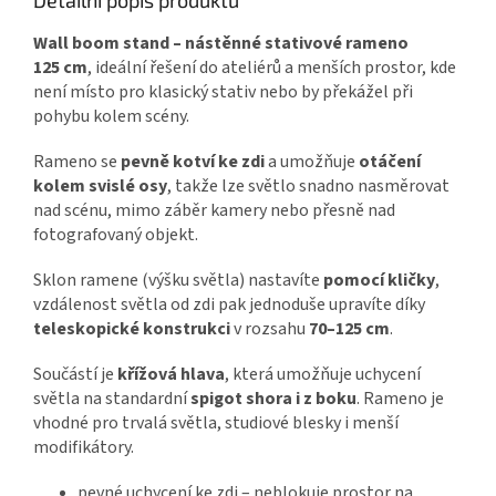
Detailní popis produktu
Wall boom stand – nástěnné stativové rameno
125 cm
, ideální řešení do ateliérů a menších prostor, kde
není místo pro klasický stativ nebo by překážel při
pohybu kolem scény.
Rameno se
pevně kotví ke zdi
a umožňuje
otáčení
kolem svislé osy
, takže lze světlo snadno nasměrovat
nad scénu, mimo záběr kamery nebo přesně nad
fotografovaný objekt.
Sklon ramene (výšku světla) nastavíte
pomocí kličky
,
vzdálenost světla od zdi pak jednoduše upravíte díky
teleskopické konstrukci
v rozsahu
70–125 cm
.
Součástí je
křížová hlava
, která umožňuje uchycení
světla na standardní
spigot shora i z boku
. Rameno je
vhodné pro trvalá světla, studiové blesky i menší
modifikátory.
pevné uchycení ke zdi – neblokuje prostor na