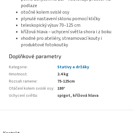
podlaze
otočné kolem svislé osy
plynulé nastavení sklonu pomocí kličky
teleskopický výsuv 70–125 cm
křížová hlava – uchycení světla shora i z boku
vhodné pro ateliéry, streamovací kouty i
produktové fotokoutky
Doplňkové parametry
Kategorie
:
Stativy a držáky
Hmotnost
:
2.4 kg
Rozsah ramene
:
75-125cm
Otáčení kolem svislé osy
:
180°
Uchycení světla
:
spigot, křížová hlava
Z
á
p
a
Kontakt