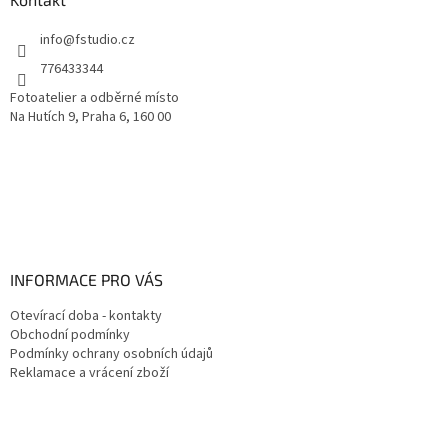
t
í
info
@
fstudio.cz
776433344
Fotoatelier a odběrné místo
Na Hutích 9, Praha 6, 160 00
INFORMACE PRO VÁS
Otevírací doba - kontakty
Obchodní podmínky
Podmínky ochrany osobních údajů
Reklamace a vrácení zboží